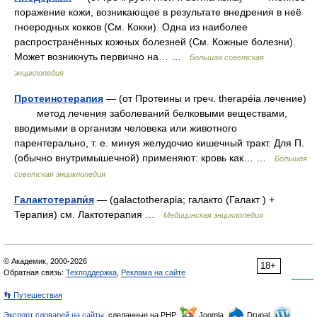
поражение кожи, возникающее в результате внедрения в неё
гноеродных кокков (См. Кокки). Одна из наиболее
распространённых кожных болезней (См. Кожные болезни).
Может возникнуть первично на… …
Большая советская
энциклопедия
Протеинотерапия
— (от Протеины и греч. therapéia лечение)
метод лечения заболеваний белковыми веществами,
вводимыми в организм человека или животного
парентерально, т. е. минуя желудочио кишечный тракт. Для П.
(обычно внутримышечной) применяют: кровь как… …
Большая
советская энциклопедия
Галактотерапи́я
— (galactotherapia; галакто (Галакт ) +
Терапия) см. Лактотерапия …
Медицинская энциклопедия
© Академик, 2000-2026
18+
Обратная связь:
Техподдержка
,
Реклама на сайте
👣 Путешествия
Экспорт словарей на сайты
, сделанные на PHP,
Joomla,
Drupal,