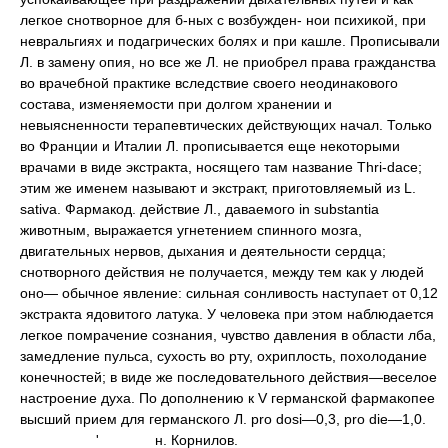
легкое снотворное для б-ных с возбужден- нои психикой, при
невральгиях и подагрических болях и при кашле. Прописывали
Л. в замену опия, но все же Л. не приобрел права гражданства
во врачебной практике вследствие своего неодинакового
состава, изменяемости при долгом хранении и
невыясненности терапевтических действующих начал. Только
во Франции и Италии Л. прописывается еще некоторыми
врачами в виде экстракта, носящего там название Thri-dace;
этим же именем называют и экстракт, приготовляемый из L.
sativa. Фармакод. действие Л., даваемого in substantia
животным, выражается угнетением спинного мозга,
двигательных нервов, дыхания и деятельности сердца;
снотворного действия не получается, между тем как у людей
оно— обычное явление: сильная сонливость наступает от 0,12
экстракта ядовитого латука. У человека при этом наблюдается
легкое помрачение сознания, чувство давления в области лба,
замедление пульса, сухость во рту, охриплость, похолодание
конечностей; в виде же последовательного действия—веселое
настроение духа. По дополнению к V германской фармакопее
высший прием для германского Л. pro dosi—0,3,
pro die—1,0.
'
н. Корнилов.