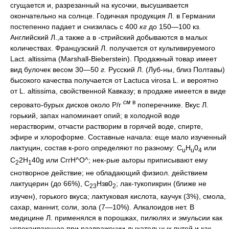
сгущается и, разрезанный на кусочки, высушивается
окончательно на солнце. Годичная продукция Л. в Германии
постепенно падает и снизилась с 400
кг
до 150—100 кз.
Английский Л.,а также а в -стрийский добываются в малых
количествах. Французский Л. получается от культивируемого
Lact. altissima (Marshall-Bieberstein). Продажный товар имеет
вид булочек весом 30—50
г.
Русский Л. (Луб-ны, близ Полтавы)
бысокого качества получается от Lactuca virosa L. и вероятно
от L. altissima, свойственной Кавказу; в продаже имеется в виде
см
в
серовато-бурых дисков около Р/г
поперечнике. Вкус Л.
горький, запах напоминает опий; в холодной воде
нерастворим, отчасти растворим в горячей воде, спирте,
эфире и хлороформе. Составные начала: еще мало изученный
лактуцин, состав к-рого определяют по разному: C
H
0
или
u
u
4
C
2H
40g или СггН^О^; нек-рые аьторы приписывают ему
2
1
снотворное действие; не обладающий физиол. действием
лактуцерин (до 66%), С
Нзв0
; лак-тукопикрин (ближе не
23
2
изучен), горького вкуса; лактуковая кислота, каучук (3%), смола,
сахар, маннит, соли, зола (7—10%). Алкалоидов нет. В
медицине Л. применялся в порошках, пилюлях и эмульсии как
успокаивающее при раздражении дыхательных путей и как