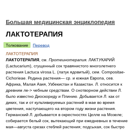
Большая медицинская энциклопедия
ЛАКТОТЕРАПИЯ
Толкование
Перевод
ЛАКТОТЕРАПИЯ
ЛАКТОТЕРАПИЯ
, см.
Протеинотерапия.
ЛАКТУКАРИЙ
(Lactucarium), сгущенный сок травянистого многолетнего
растения Lactuca virosa L. (латук ядовитый), сем. Compositae-
Cichorieae. Родина растения— ср. и южная Европа, сев.
Африка, Малая Азия, Узбекистан и Казакстан. Л. относится к
древним ле-> чебным средствам. О снотворном действии Л.
было известно Диоскориду и Плинию. Добывается Л. как от
диких, так и от культивируемых растений в мае во время
цветения, наступающего на втором году жизни растения.
Германский Л. добывается в окрестностях Целле на Мозеле;
собирается белый сок, вытекающий при ежедневных в течение
мая—августа срезах стеблей растения; подсыхая, сок быстро