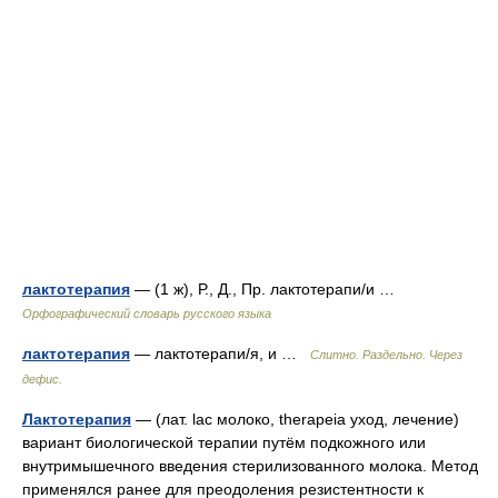
лактотерапия
— (1 ж), Р., Д., Пр. лактотерапи/и …
Орфографический словарь русского языка
лактотерапия
— лактотерапи/я, и …
Слитно. Раздельно. Через
дефис.
Лактотерапия
— (лат. lac молоко, therapeia уход, лечение)
вариант биологической терапии путём подкожного или
внутримышечного введения стерилизованного молока. Метод
применялся ранее для преодоления резистентности к